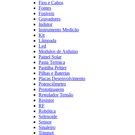
Fios e Cabos
Fontes
Fusiveis
Gravadores
Indutor
Instrumento Medição
Kit
Lâmpada
Led
Modulos de Arduino
Painel Solar
Pasta Termica
Pastilha Peltier
Pilhas e Baterias
Placas Desenvolvimento
Potenciômetro
Prototipagem
Regulador Tensão
Resistor
RF
Robótica
Selenoide
Sensor
Sinaleiro
Trimpot