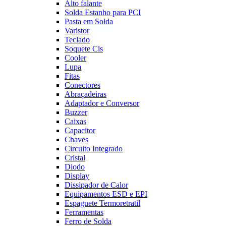
Alto falante
Solda Estanho para PCI
Pasta em Solda
Varistor
Teclado
Soquete Cis
Cooler
Lupa
Fitas
Conectores
Abraçadeiras
Adaptador e Conversor
Buzzer
Caixas
Capacitor
Chaves
Circuito Integrado
Cristal
Diodo
Display
Dissipador de Calor
Equipamentos ESD e EPI
Espaguete Termoretratil
Ferramentas
Ferro de Solda