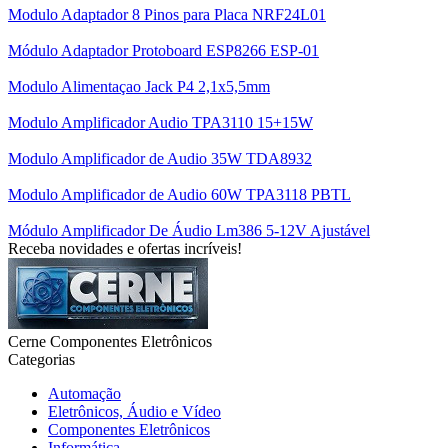
Modulo Adaptador 8 Pinos para Placa NRF24L01
Módulo Adaptador Protoboard ESP8266 ESP-01
Modulo Alimentaçao Jack P4 2,1x5,5mm
Modulo Amplificador Audio TPA3110 15+15W
Modulo Amplificador de Audio 35W TDA8932
Modulo Amplificador de Audio 60W TPA3118 PBTL
Módulo Amplificador De Áudio Lm386 5-12V Ajustável
Receba novidades e ofertas incríveis!
Cerne Componentes Eletrônicos
Categorias
Automação
Eletrônicos, Áudio e Vídeo
Componentes Eletrônicos
Informática