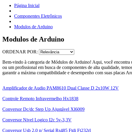
Página Inicial
Componentes Eletrônicos
Modulos de Arduino
Modulos de Arduino
ORDENAR POR:
Bem-vindo à categoria de Módulos de Arduino! Aqui, você encontra um
ou um profissional em busca de componentes de alta qualidade, temo
garantir a máxima compatibilidade e desempenho com suas placas Ardui
Amplificador de Audio PAM8610 Dual Classe D 2x10W 12V
Controle Remoto Infravermelho Hx1838
Conversor Dc/dc Step Up Ajustável Xl6009
Conversor Nivel Logico I2c 5v-3,3V
Conversor Usb 2.0 p/ Serial Rs485 Ftdi Ft232rl